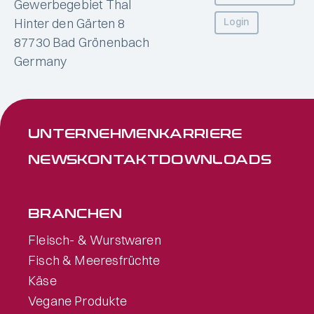
Gewerbegebiet Thal
Hinter den Gärten 8
Login
87730 Bad Grönenbach
Germany
UNTER­NEHMEN
KARRIERE
NEWS
KONTAKT
DOWNLOADS
BRANCHEN
Fleisch- & Wurstwaren
Fisch & Meeresfrüchte
Käse
Vegane Produkte