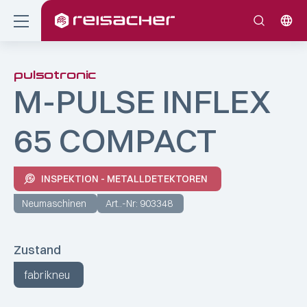
pulsotronic
M-PULSE INFLEX
65 COMPACT
INSPEKTION - METALLDETEKTOREN
Neumaschinen
Art..-Nr: 903348
Zustand
fabrikneu