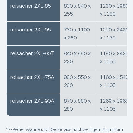
reisacher 2XL-85
830 x 840 x
1230 x 1980
255
x 1180
reisacher 2XL-95
730 x 1100
1210 x 2420
x 280
x 1130
reisacher 2XL-90T
840 x 890 x
1180 x 2420
220
x 1150
reisacher 2XL-75A
880 x 550 x
1160 x 1545
280
x 1105
reisacher 2XL-90A
870 x 880 x
1269 x 1965
280
x 1105
* F-Reihe: Wanne und Deckel aus hochwertigem Aluminium