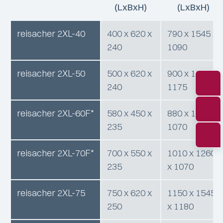
(LxBxH)
(LxBxH)
reisacher 2XL-40
400 x 620 x
790 x 1545 x
240
1090
reisacher 2XL-50
500 x 620 x
900 x 1545 x
240
1175
reisacher 2XL-60F*
580 x 450 x
880 x 1060 x
235
1070
reisacher 2XL-70F*
700 x 550 x
1010 x 1260
235
x 1070
reisacher 2XL-75
750 x 620 x
1150 x 1545
250
x 1180