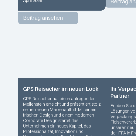
April 2025
Beitrag a
Beitrag ansehen
GPS Reisacher im neuen Look
Ihr Verpa
Partner
GPS Reisacher hat einen aufregenden
Meilenstein erreicht und präsentiert stolz
Erleben Sie 
seinen neuen Markenauftritt. Mit einem
Lösungen von
frischen Design und einem modernen
Verpackungs
Corporate Design startet das
Fleischverar
Unternehmen ein neues Kapitel, das
unseren neu g
Professionalität, Innovation und
der IFFA in Fr