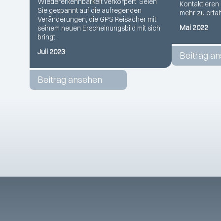
Wiedererkennbarkeit verkörpert. Seien
Kontaktieren
Sie gespannt auf die aufregenden
mehr zu erfa
Veränderungen, die GPS Reisacher mit
Mai 2022
seinem neuen Erscheinungsbild mit sich
bringt.
Juli 2023
Beitrag a
Beitrag ansehen