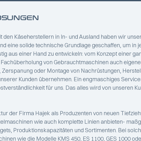
SUNGEN
den Käseherstellern in ln- und Ausland haben wir unsere
d eine solide technische Grundlage geschaffen, um in 
stig aus einer Hand zu entwickeln: vom Konzept einer gan
t für Fachüberholung von Gebrauchtmaschinen auch eigene
n, Zerspanung oder Montage von Nachrüstungen, Herst
unserer Kunden übernehmen. Ein engmaschiges Servicen
Selbstverständlichkeit für uns. Das alles wird von unsere
ruktur der Firma Hajek als Produzenten von neuen Tief
elmaschinen wie auch komplette Linien anbieten- maßge
dgets, Produktionskapazitäten und Sortimenten. Bei sol
schinen wie die Modelle KMS 450, ES 1100, GES 1000 o