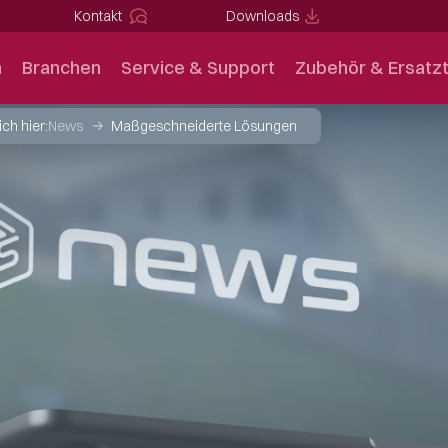
Kontakt
Downloads
n
Branchen
Service & Support
Zubehör & Ersatzt
ich hier:
News
Maßgeschneiderte Lösungen