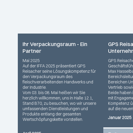
Ihr Verpackungsraum - Ein
GPS Reisa
Partner
Unterneh
Mai 2025
GPS Reisache
Auf der IFFA 2025 präsentiert GPS
Geschäftsführ
Reisacher seine Lösungskompetenz für
Max Hasselba
den Verpackungsraum des
Bereichsleit
fleischverarbeitenden Handwerks und
Bereichen U
der Industrie.
Vertrieb sow
Vom 03. bis 08. Mai heißen wir Sie
Beide haben 
herzlich willkommen, uns in Halle 12.1,
mit Engageme
Stand B70, zu besuchen, wo wir unsere
Kompetenz üb
umfassenden Dienstleistungen und
auf die neue
Produkte entlang der gesamten
Januar 2025
Wertschöpfungskette vorstellen.