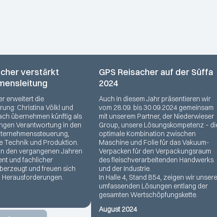
cher verstärkt
GPS Reisacher auf der Süffa
mensleitung
2024
r erweitert die
Auch in diesem Jahr präsentieren wir
ung: Christina Völkl und
vom 28.09. bis 30.09.2024 gemeinsam
ch übernehmen künftig als
mit unserem Partner, der Niederwieser
ungen Verantwortung in den
Group, unsere Lösungskompetenz – di
nternehmenssteuerung,
optimale Kombination zwischen
ie Technik und Produktion.
Maschine und Folie für das Vakuum-
in den vergangenen Jahren
Verpacken für den Verpackungsraum
nt und fachlicher
des fleischverarbeitenden Handwerks
erzeugt und freuen sich
und der Industrie.
n Herausforderungen.
In Halle 4, Stand B54, zeigen wir unser
umfassenden Lösungen entlang der
gesamten Wertschöpfungskette.
August 2024