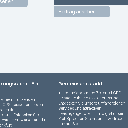
nsehen
Beitrag ansehen
ckungsraum - Ein
Gemeinsam stark!
In herausfordernden Zeiten ist GPS
Reisacher Ihr verlässlicher Partner.
die beeindruckenden
Entdecken Sie unsere umfangreichen
 GPS Reisacher für den
Services und attraktiven
raum der
Leasingangebote. Ihr Erfolg ist unser
beitung. Entdecken Sie
Ziel. Sprechen Sie mit uns - wir freuen
estalteten Markenauftritt
uns auf Sie!
ankfurt.