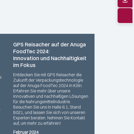
GPS Reisacher auf der Anuga
FoodTec 2024:
Innovation und Nachhaltigkeit
im Fokus
Entdecken Sie mit GPS Reisacher die
e
Zukunft der Verpackungstechnologie
auf der Anuga FoodTec 2024 in Köln.
Erfahren Sie mehr über unsere
innovativen und nachhaltigen Lösungen
für die Nahrungsmittelindustrie.
Besuchen Sie uns in Halle 6.1, Stand
e
B021, und lassen Sie sich von unseren
Experten beraten. Nehmen Sie Kontakt
auf, um mehr zu erfahren!
Februar 2024